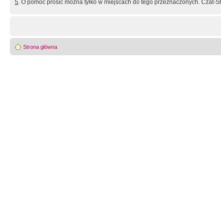
5
. O pomoc prosić można tylko w miejscach do tego przeznaczonych. Czat-Sh
Strona główna