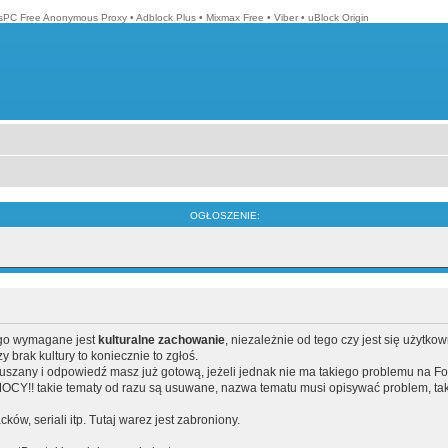
isPC Free Anonymous Proxy
•
Adblock Plus
•
Mixmax Free
•
Viber
•
uBlock Origin
OGŁOSZENIE:
ego wymagane jest
kulturalne zachowanie
, niezależnie od tego czy jest się użytko
brak kultury to koniecznie to zgłoś.
poruszany i odpowiedź masz już gotową, jeżeli jednak nie ma takiego problemu na F
Y!! takie tematy od razu są usuwane, nazwa tematu musi opisywać problem, tak
acków, seriali itp. Tutaj warez jest zabroniony.