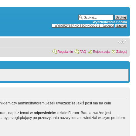
Wyszukiwarka Forum
Regulamin
FAQ
Rejestracja
Zaloguj
wnikiem czy administratorem, jeżeli uważasz że jakiś post ma na celu
orum, napisz temat w
odpowiednim
dziale Forum. Bardzo ważne jest
 aby przeglądający po przeczytaniu nazwy tematu wiedział w czym problem