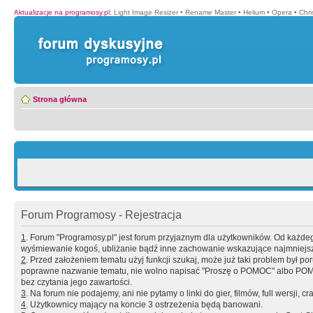
Aktualizacje na programosy.pl
:
Light Image Resizer
•
Rename Master
•
Helium
•
Opera
•
Chr
Strona główna
Forum Programosy - Rejestracja
1
. Forum "Programosy.pl" jest forum przyjaznym dla użytkowników. Od każd
wyśmiewanie kogoś, ubliżanie bądź inne zachowanie wskazujące najmniejszy 
2
. Przed założeniem tematu użyj funkcji szukaj, może już taki problem był 
poprawne nazwanie tematu, nie wolno napisać "Proszę o POMOC" albo POMOC
bez czytania jego zawartości.
3
. Na forum nie podajemy, ani nie pytamy o linki do gier, filmów, full wersji, cr
4
. Użytkownicy mający na koncie 3 ostrzeżenia będą banowani.