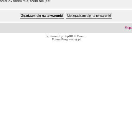
outBox takim miejscem nie jest.
Ekip
Powered by
phpBB
© Group
Forum Programosy.pl