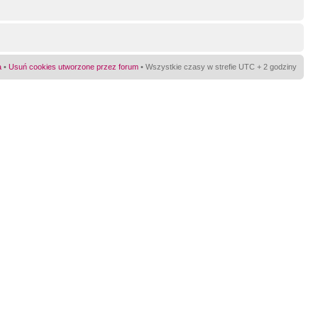
a
•
Usuń cookies utworzone przez forum
• Wszystkie czasy w strefie UTC + 2 godziny