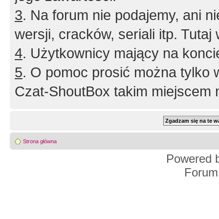
3
. Na forum nie podajemy, ani nie 
wersji, cracków, seriali itp. Tuta
4
. Użytkownicy mający na konci
5
. O pomoc prosić można tylko 
Czat-ShoutBox takim miejscem ni
Strona główna
Powered 
Forum