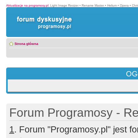
Aktualizacje na programosy.pl
:
Light Image Resizer
•
Rename Master
•
Helium
•
Opera
•
Chr
Strona główna
OG
Forum Programosy - Rej
1
. Forum "Programosy.pl" jest 