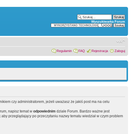
Wyszukiwarka Forum
Regulamin
FAQ
Rejestracja
Zaloguj
wnikiem czy administratorem, jeżeli uważasz że jakiś post ma na celu
orum, napisz temat w
odpowiednim
dziale Forum. Bardzo ważne jest
 aby przeglądający po przeczytaniu nazwy tematu wiedział w czym problem