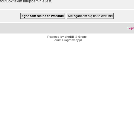
outBox takim miejscem nie jest.
Ekip
Powered by
phpBB
© Group
Forum Programosy.pl