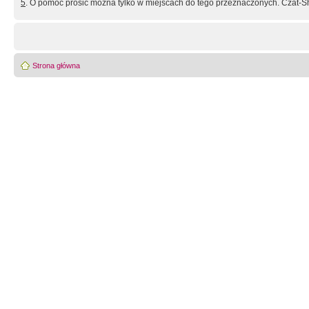
5
. O pomoc prosić można tylko w miejscach do tego przeznaczonych. Czat-Sh
Strona główna