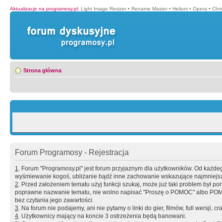
Aktualizacje na programosy.pl
:
Light Image Resizer
•
Rename Master
•
Helium
•
Opera
•
Chr
Strona główna
Forum Programosy - Rejestracja
1
. Forum "Programosy.pl" jest forum przyjaznym dla użytkowników. Od każd
wyśmiewanie kogoś, ubliżanie bądź inne zachowanie wskazujące najmniejszy 
2
. Przed założeniem tematu użyj funkcji szukaj, może już taki problem był 
poprawne nazwanie tematu, nie wolno napisać "Proszę o POMOC" albo POMOC
bez czytania jego zawartości.
3
. Na forum nie podajemy, ani nie pytamy o linki do gier, filmów, full wersji, cr
4
. Użytkownicy mający na koncie 3 ostrzeżenia będą banowani.