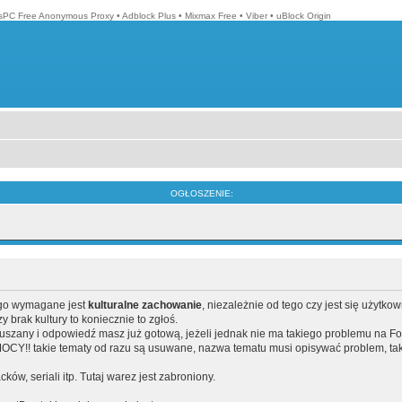
isPC Free Anonymous Proxy
•
Adblock Plus
•
Mixmax Free
•
Viber
•
uBlock Origin
OGŁOSZENIE:
ego wymagane jest
kulturalne zachowanie
, niezależnie od tego czy jest się użytko
brak kultury to koniecznie to zgłoś.
poruszany i odpowiedź masz już gotową, jeżeli jednak nie ma takiego problemu na F
Y!! takie tematy od razu są usuwane, nazwa tematu musi opisywać problem, tak
acków, seriali itp. Tutaj warez jest zabroniony.