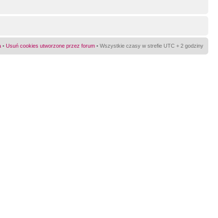
a
•
Usuń cookies utworzone przez forum
• Wszystkie czasy w strefie UTC + 2 godziny