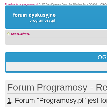
Aktualizacje na programosy.pl
:
SUPERAntiSpyware Free
•
MailWasher Pro
•
GS-Calc
•
GS-B
Strona główna
OG
Forum Programosy - Rej
1
. Forum "Programosy.pl" jest 