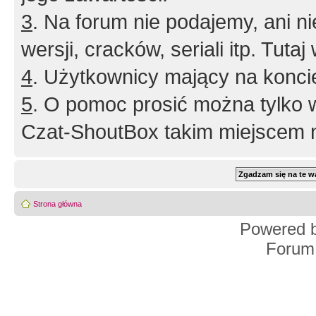
3
. Na forum nie podajemy, ani nie 
wersji, cracków, seriali itp. Tuta
4
. Użytkownicy mający na konci
5
. O pomoc prosić można tylko 
Czat-ShoutBox takim miejscem ni
Strona główna
Powered 
Forum