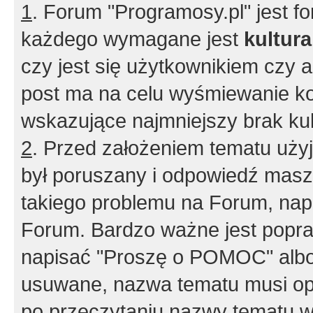
1
. Forum "Programosy.pl" jest 
każdego wymagane jest
kultur
czy jest się użytkownikiem czy a
post ma na celu wyśmiewanie ko
wskazujące najmniejszy brak kult
2
. Przed założeniem tematu użyj 
był poruszany i odpowiedź masz 
takiego problemu na Forum, nap
Forum. Bardzo ważne jest popra
napisać "Proszę o POMOC" albo
usuwane, nazwa tematu musi opi
po przeczytaniu nazwy tematu w