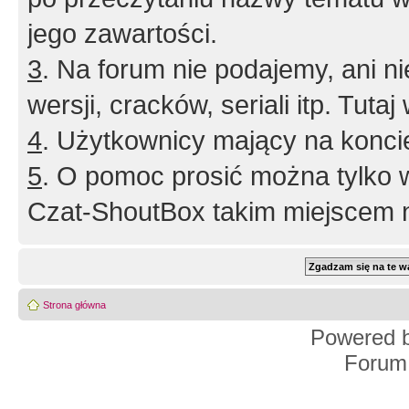
jego zawartości.
3
. Na forum nie podajemy, ani nie 
wersji, cracków, seriali itp. Tuta
4
. Użytkownicy mający na konci
5
. O pomoc prosić można tylko 
Czat-ShoutBox takim miejscem ni
Strona główna
Powered 
Forum