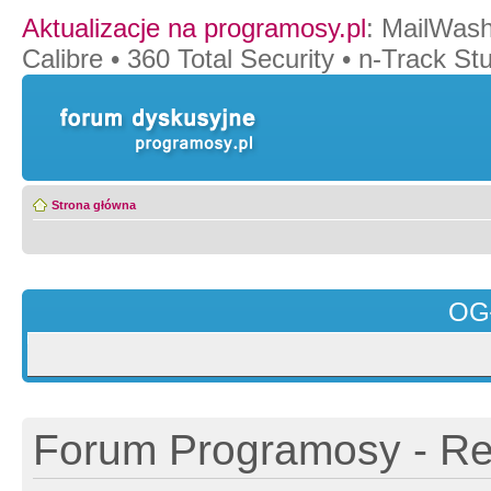
Aktualizacje na programosy.pl
:
MailWash
Calibre
•
360 Total Security
•
n-Track Stu
Strona główna
OG
Forum Programosy - Rej