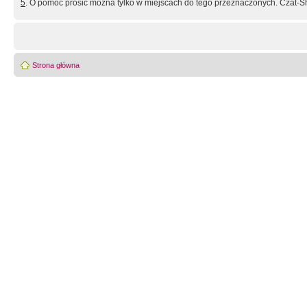
5
. O pomoc prosić można tylko w miejscach do tego przeznaczonych. Czat-Sh
Strona główna