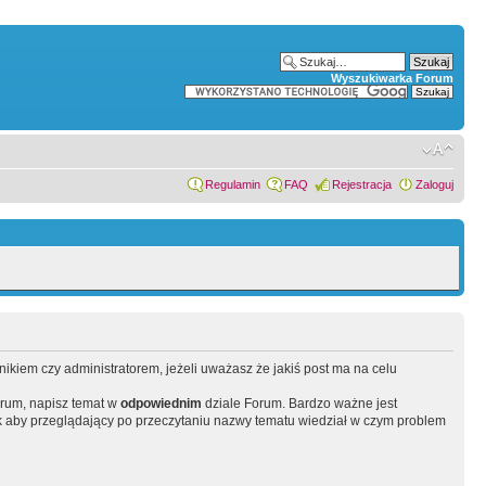
Wyszukiwarka Forum
Regulamin
FAQ
Rejestracja
Zaloguj
wnikiem czy administratorem, jeżeli uważasz że jakiś post ma na celu
orum, napisz temat w
odpowiednim
dziale Forum. Bardzo ważne jest
 aby przeglądający po przeczytaniu nazwy tematu wiedział w czym problem