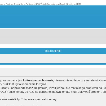
ase
•
Calibre Portable
•
Calibre
•
360 Total Security
•
n-Track Studio
•
AIMP
OGŁOSZENIE:
ego wymagane jest
kulturalne zachowanie
, niezależnie od tego czy jest się użytko
brak kultury to koniecznie to zgłoś.
poruszany i odpowiedź masz już gotową, jeżeli jednak nie ma takiego problemu na F
Y!! takie tematy od razu są usuwane, nazwa tematu musi opisywać problem, tak
acków, seriali itp. Tutaj warez jest zabroniony.