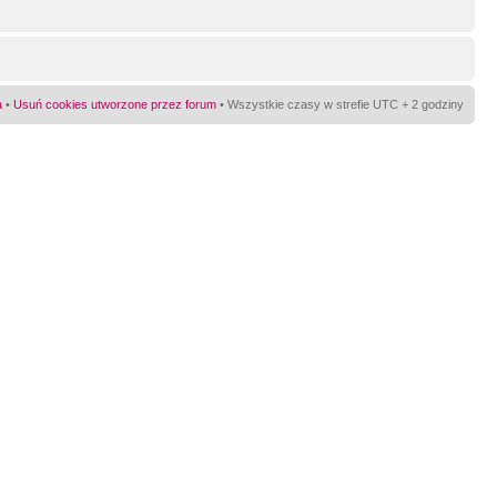
a
•
Usuń cookies utworzone przez forum
• Wszystkie czasy w strefie UTC + 2 godziny