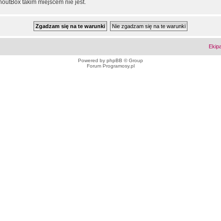
outBox takim miejscem nie jest.
Ekip
Powered by
phpBB
© Group
Forum Programosy.pl