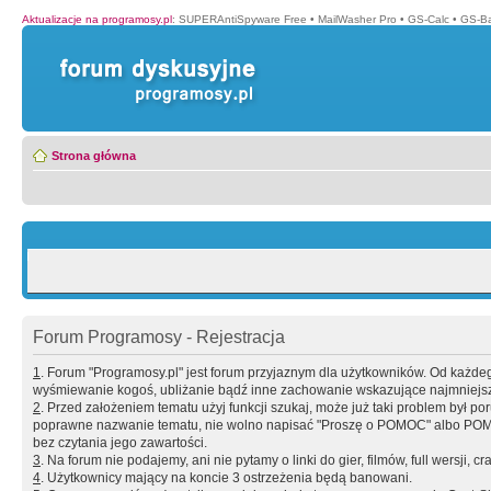
Aktualizacje na programosy.pl
:
SUPERAntiSpyware Free
•
MailWasher Pro
•
GS-Calc
•
GS-B
Strona główna
Forum Programosy - Rejestracja
1
. Forum "Programosy.pl" jest forum przyjaznym dla użytkowników. Od każd
wyśmiewanie kogoś, ubliżanie bądź inne zachowanie wskazujące najmniejszy 
2
. Przed założeniem tematu użyj funkcji szukaj, może już taki problem był 
poprawne nazwanie tematu, nie wolno napisać "Proszę o POMOC" albo POMOC
bez czytania jego zawartości.
3
. Na forum nie podajemy, ani nie pytamy o linki do gier, filmów, full wersji, cr
4
. Użytkownicy mający na koncie 3 ostrzeżenia będą banowani.