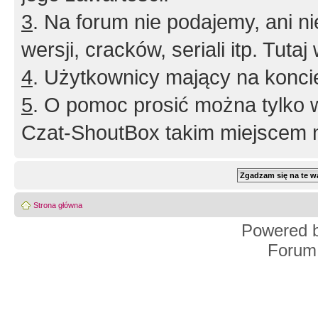
3
. Na forum nie podajemy, ani nie 
wersji, cracków, seriali itp. Tuta
4
. Użytkownicy mający na konci
5
. O pomoc prosić można tylko 
Czat-ShoutBox takim miejscem ni
Strona główna
Powered 
Forum