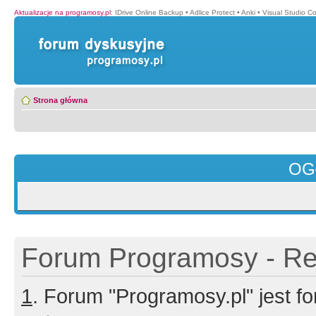
Aktualizacje na programosy.pl
:
IDrive Online Backup
•
Adlice Protect
•
Anki
•
Visual Studio C
Strona główna
OG
Forum Programosy - Rej
1
. Forum "Programosy.pl" jest 