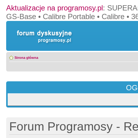
Aktualizacje na programosy.pl
:
SUPERAn
GS-Base
•
Calibre Portable
•
Calibre
•
36
Strona główna
OG
Forum Programosy - Rej