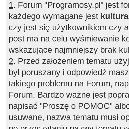
1
. Forum "Programosy.pl" jest 
każdego wymagane jest
kultur
czy jest się użytkownikiem czy a
post ma na celu wyśmiewanie ko
wskazujące najmniejszy brak kult
2
. Przed założeniem tematu użyj 
był poruszany i odpowiedź masz 
takiego problemu na Forum, nap
Forum. Bardzo ważne jest popra
napisać "Proszę o POMOC" albo
usuwane, nazwa tematu musi opi
po przeczytaniu nazwy tematu w