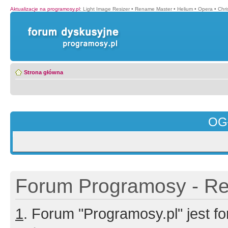
Aktualizacje na programosy.pl
:
Light Image Resizer
•
Rename Master
•
Helium
•
Opera
•
Chr
Strona główna
OG
Forum Programosy - Rej
1
. Forum "Programosy.pl" jest 