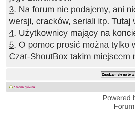
3
. Na forum nie podajemy, ani nie 
wersji, cracków, seriali itp. Tuta
4
. Użytkownicy mający na konci
5
. O pomoc prosić można tylko 
Czat-ShoutBox takim miejscem ni
Strona główna
Powered 
Forum