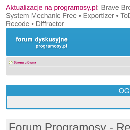
Aktualizacje na programosy.pl
:
Brave Br
System Mechanic Free
•
Exportizer
•
To
Recode
•
Diffractor
Strona główna
OG
Forum Programosy - Rej