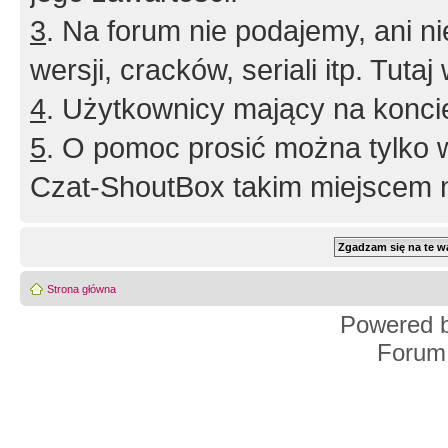
3
. Na forum nie podajemy, ani nie 
wersji, cracków, seriali itp. Tuta
4
. Użytkownicy mający na konci
5
. O pomoc prosić można tylko 
Czat-ShoutBox takim miejscem ni
Strona główna
Powered 
Forum