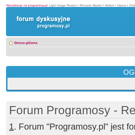
Aktualizacje na programosy.pl
:
Light Image Resizer
•
Rename Master
•
Helium
•
Opera
•
Chr
Strona główna
OG
Forum Programosy - Rej
1
. Forum "Programosy.pl" jest 