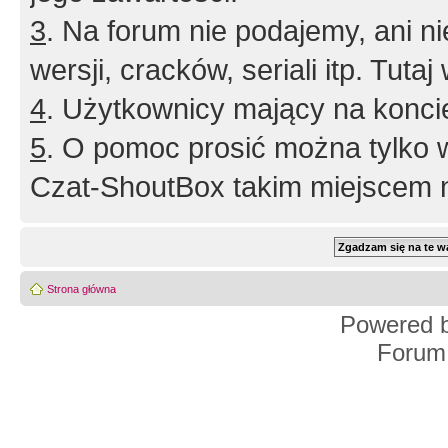
3
. Na forum nie podajemy, ani nie 
wersji, cracków, seriali itp. Tuta
4
. Użytkownicy mający na konci
5
. O pomoc prosić można tylko 
Czat-ShoutBox takim miejscem ni
Strona główna
Powered 
Forum