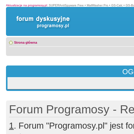
Aktualizacje na programosy.pl
:
SUPERAntiSpyware Free
•
MailWasher Pro
•
GS-Calc
•
GS-B
Strona główna
OG
Forum Programosy - Rej
1
. Forum "Programosy.pl" jest 