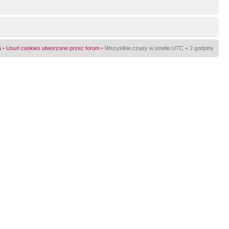
a
•
Usuń cookies utworzone przez forum
• Wszystkie czasy w strefie UTC + 2 godziny