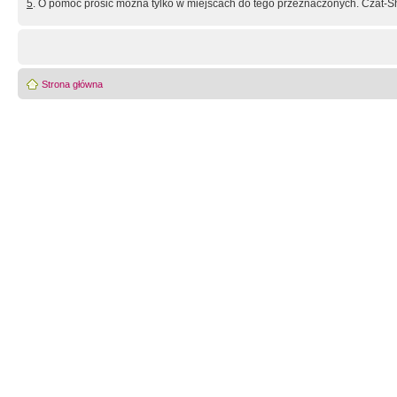
5
. O pomoc prosić można tylko w miejscach do tego przeznaczonych. Czat-Sh
Strona główna