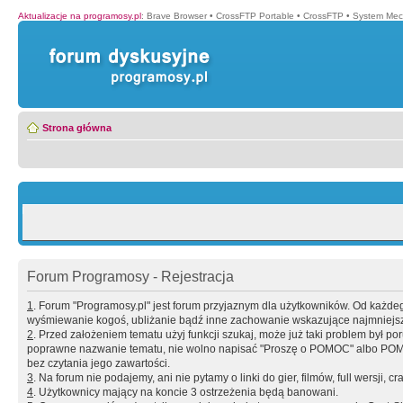
Aktualizacje na programosy.pl
:
Brave Browser
•
CrossFTP Portable
•
CrossFTP
•
System Mec
Strona główna
Forum Programosy - Rejestracja
1
. Forum "Programosy.pl" jest forum przyjaznym dla użytkowników. Od każd
wyśmiewanie kogoś, ubliżanie bądź inne zachowanie wskazujące najmniejszy 
2
. Przed założeniem tematu użyj funkcji szukaj, może już taki problem był 
poprawne nazwanie tematu, nie wolno napisać "Proszę o POMOC" albo POMOC
bez czytania jego zawartości.
3
. Na forum nie podajemy, ani nie pytamy o linki do gier, filmów, full wersji, cr
4
. Użytkownicy mający na koncie 3 ostrzeżenia będą banowani.