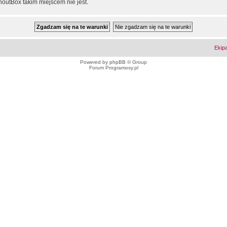
outBox takim miejscem nie jest.
Ekip
Powered by
phpBB
© Group
Forum Programosy.pl