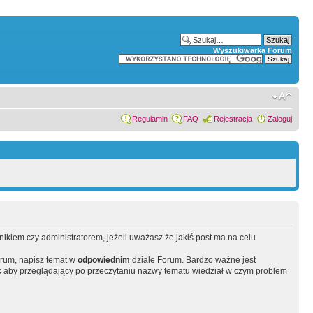
Wyszukiwarka Forum
Regulamin
FAQ
Rejestracja
Zaloguj
wnikiem czy administratorem, jeżeli uważasz że jakiś post ma na celu
orum, napisz temat w
odpowiednim
dziale Forum. Bardzo ważne jest
 aby przeglądający po przeczytaniu nazwy tematu wiedział w czym problem