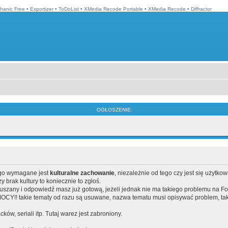
hanic Free
•
Exportizer
•
ToDoList
•
XMedia Recode Portable
•
XMedia Recode
•
Diffractor
OGŁOSZENIE:
ego wymagane jest
kulturalne zachowanie
, niezależnie od tego czy jest się użytko
brak kultury to koniecznie to zgłoś.
poruszany i odpowiedź masz już gotową, jeżeli jednak nie ma takiego problemu na F
Y!! takie tematy od razu są usuwane, nazwa tematu musi opisywać problem, tak
acków, seriali itp. Tutaj warez jest zabroniony.