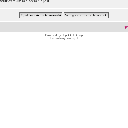
outBox takim miejscem nie jest.
Ekip
Powered by
phpBB
© Group
Forum Programosy.pl