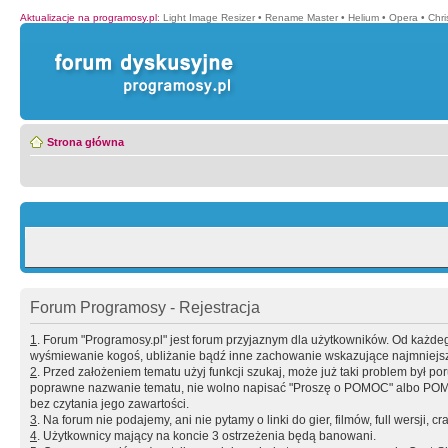
Aktualizacje na programosy.pl
:
Light Image Resizer
•
Rename Master
•
Helium
•
Opera
•
Chr
Strona główna
Forum Programosy - Rejestracja
1
. Forum "Programosy.pl" jest forum przyjaznym dla użytkowników. Od każd
wyśmiewanie kogoś, ubliżanie bądź inne zachowanie wskazujące najmniejszy 
2
. Przed założeniem tematu użyj funkcji szukaj, może już taki problem był 
poprawne nazwanie tematu, nie wolno napisać "Proszę o POMOC" albo POMOC
bez czytania jego zawartości.
3
. Na forum nie podajemy, ani nie pytamy o linki do gier, filmów, full wersji, cr
4
. Użytkownicy mający na koncie 3 ostrzeżenia będą banowani.