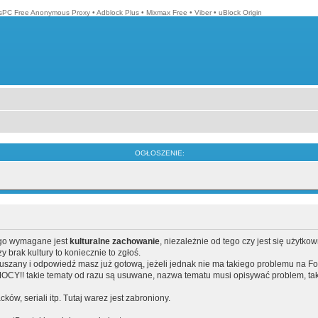
isPC Free Anonymous Proxy
•
Adblock Plus
•
Mixmax Free
•
Viber
•
uBlock Origin
OGŁOSZENIE:
ego wymagane jest
kulturalne zachowanie
, niezależnie od tego czy jest się użytko
brak kultury to koniecznie to zgłoś.
poruszany i odpowiedź masz już gotową, jeżeli jednak nie ma takiego problemu na F
Y!! takie tematy od razu są usuwane, nazwa tematu musi opisywać problem, tak
acków, seriali itp. Tutaj warez jest zabroniony.