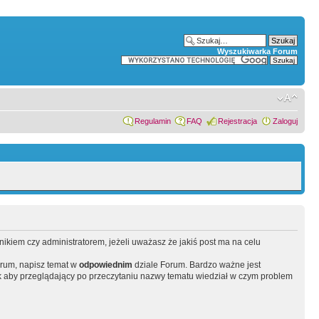
Wyszukiwarka Forum
Regulamin
FAQ
Rejestracja
Zaloguj
wnikiem czy administratorem, jeżeli uważasz że jakiś post ma na celu
orum, napisz temat w
odpowiednim
dziale Forum. Bardzo ważne jest
 aby przeglądający po przeczytaniu nazwy tematu wiedział w czym problem