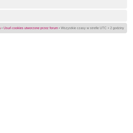
a
•
Usuń cookies utworzone przez forum
• Wszystkie czasy w strefie UTC + 2 godziny