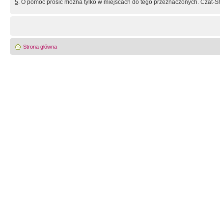
5
. O pomoc prosić można tylko w miejscach do tego przeznaczonych. Czat-Sh
Strona główna