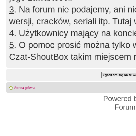
3
. Na forum nie podajemy, ani nie 
wersji, cracków, seriali itp. Tuta
4
. Użytkownicy mający na konci
5
. O pomoc prosić można tylko 
Czat-ShoutBox takim miejscem ni
Strona główna
Powered 
Forum