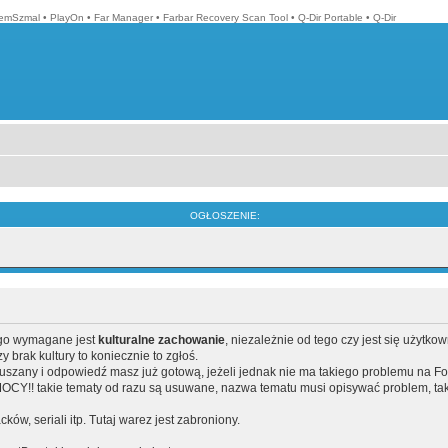
emSzmal
•
PlayOn
•
Far Manager
•
Farbar Recovery Scan Tool
•
Q-Dir Portable
•
Q-Dir
OGŁOSZENIE:
ego wymagane jest
kulturalne zachowanie
, niezależnie od tego czy jest się użytko
brak kultury to koniecznie to zgłoś.
poruszany i odpowiedź masz już gotową, jeżeli jednak nie ma takiego problemu na F
Y!! takie tematy od razu są usuwane, nazwa tematu musi opisywać problem, tak
acków, seriali itp. Tutaj warez jest zabroniony.