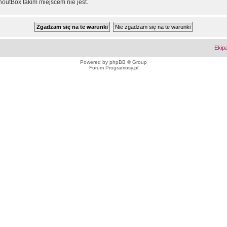
outBox takim miejscem nie jest.
Ekip
Powered by
phpBB
© Group
Forum Programosy.pl