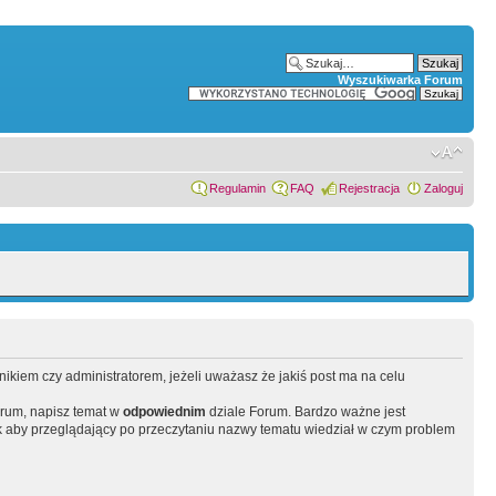
Wyszukiwarka Forum
Regulamin
FAQ
Rejestracja
Zaloguj
wnikiem czy administratorem, jeżeli uważasz że jakiś post ma na celu
orum, napisz temat w
odpowiednim
dziale Forum. Bardzo ważne jest
 aby przeglądający po przeczytaniu nazwy tematu wiedział w czym problem