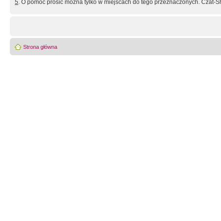
5
. O pomoc prosić można tylko w miejscach do tego przeznaczonych. Czat-Sh
Strona główna