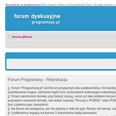
Aktualizacje na programosy.pl
:
Zero Install
•
Advanced SystemCare Free
•
Google Chrome
•
Strona główna
Forum Programosy - Rejestracja
1
. Forum "Programosy.pl" jest forum przyjaznym dla użytkowników. Od każd
wyśmiewanie kogoś, ubliżanie bądź inne zachowanie wskazujące najmniejszy 
2
. Przed założeniem tematu użyj funkcji szukaj, może już taki problem był 
poprawne nazwanie tematu, nie wolno napisać "Proszę o POMOC" albo POMOC
bez czytania jego zawartości.
3
. Na forum nie podajemy, ani nie pytamy o linki do gier, filmów, full wersji, cr
4
. Użytkownicy mający na koncie 3 ostrzeżenia będą banowani.