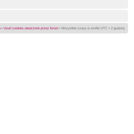
a
•
Usuń cookies utworzone przez forum
• Wszystkie czasy w strefie UTC + 2 godziny