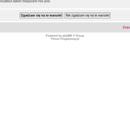
outBox takim miejscem nie jest.
Ekip
Powered by
phpBB
© Group
Forum Programosy.pl