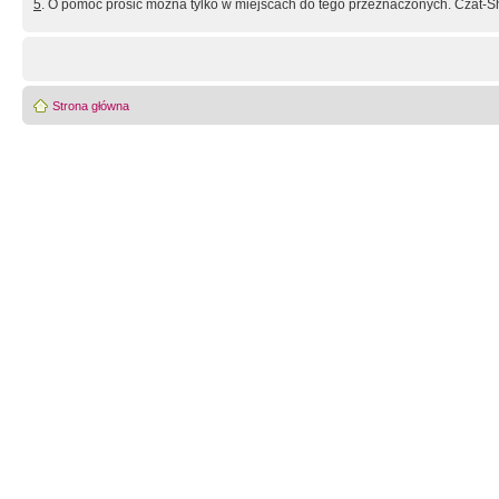
5
. O pomoc prosić można tylko w miejscach do tego przeznaczonych. Czat-Sh
Strona główna