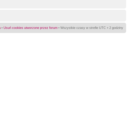
a
•
Usuń cookies utworzone przez forum
• Wszystkie czasy w strefie UTC + 2 godziny