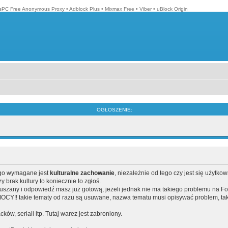
isPC Free Anonymous Proxy
•
Adblock Plus
•
Mixmax Free
•
Viber
•
uBlock Origin
OGŁOSZENIE:
ego wymagane jest
kulturalne zachowanie
, niezależnie od tego czy jest się użytko
brak kultury to koniecznie to zgłoś.
poruszany i odpowiedź masz już gotową, jeżeli jednak nie ma takiego problemu na F
Y!! takie tematy od razu są usuwane, nazwa tematu musi opisywać problem, tak
acków, seriali itp. Tutaj warez jest zabroniony.