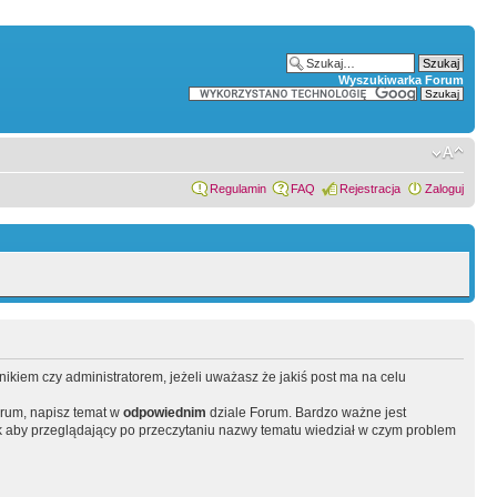
Wyszukiwarka Forum
Regulamin
FAQ
Rejestracja
Zaloguj
wnikiem czy administratorem, jeżeli uważasz że jakiś post ma na celu
orum, napisz temat w
odpowiednim
dziale Forum. Bardzo ważne jest
 aby przeglądający po przeczytaniu nazwy tematu wiedział w czym problem