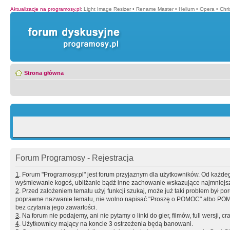
Aktualizacje na programosy.pl
:
Light Image Resizer
•
Rename Master
•
Helium
•
Opera
•
Chr
Strona główna
Forum Programosy - Rejestracja
1
. Forum "Programosy.pl" jest forum przyjaznym dla użytkowników. Od każd
wyśmiewanie kogoś, ubliżanie bądź inne zachowanie wskazujące najmniejszy 
2
. Przed założeniem tematu użyj funkcji szukaj, może już taki problem był 
poprawne nazwanie tematu, nie wolno napisać "Proszę o POMOC" albo POMOC
bez czytania jego zawartości.
3
. Na forum nie podajemy, ani nie pytamy o linki do gier, filmów, full wersji, cr
4
. Użytkownicy mający na koncie 3 ostrzeżenia będą banowani.