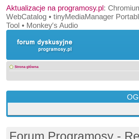
Aktualizacje na programosy.pl
:
Chromiu
WebCatalog
•
tinyMediaManager Portab
Tool
•
Monkey′s Audio
Strona główna
OG
Forum Programosy - Rej