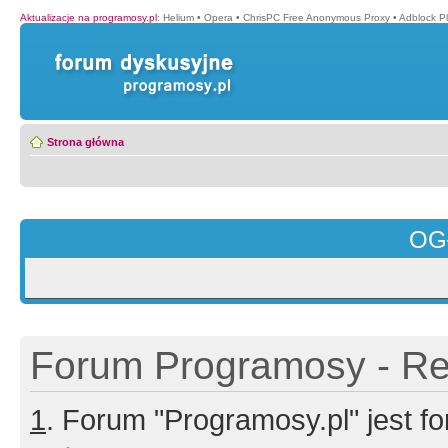
Aktualizacje na programosy.pl
:
Helium
•
Opera
•
ChrisPC Free Anonymous Proxy
•
Adblock P
Strona główna
OG
Forum Programosy - Rej
1
. Forum "Programosy.pl" jest 