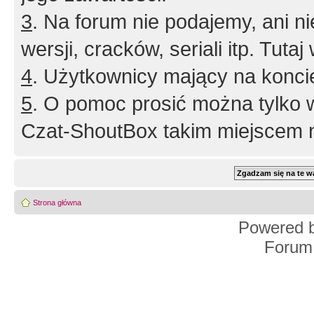
3
. Na forum nie podajemy, ani nie 
wersji, cracków, seriali itp. Tuta
4
. Użytkownicy mający na konci
5
. O pomoc prosić można tylko 
Czat-ShoutBox takim miejscem ni
Strona główna
Powered 
Forum