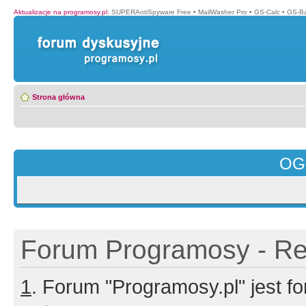
Aktualizacje na programosy.pl
:
SUPERAntiSpyware Free
•
MailWasher Pro
•
GS-Calc
•
GS-B
Strona główna
OG
Forum Programosy - Rej
1
. Forum "Programosy.pl" jest 