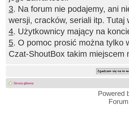
3
. Na forum nie podajemy, ani nie 
wersji, cracków, seriali itp. Tuta
4
. Użytkownicy mający na konci
5
. O pomoc prosić można tylko 
Czat-ShoutBox takim miejscem ni
Strona główna
Powered 
Forum