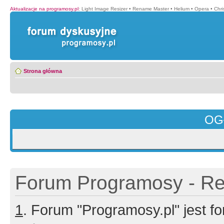
Aktualizacje na programosy.pl
:
Light Image Resizer
•
Rename Master
•
Helium
•
Opera
•
Chr
Strona główna
OG
Forum Programosy - Rej
1
. Forum "Programosy.pl" jest 