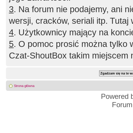
3
. Na forum nie podajemy, ani nie 
wersji, cracków, seriali itp. Tuta
4
. Użytkownicy mający na konci
5
. O pomoc prosić można tylko 
Czat-ShoutBox takim miejscem ni
Strona główna
Powered 
Forum