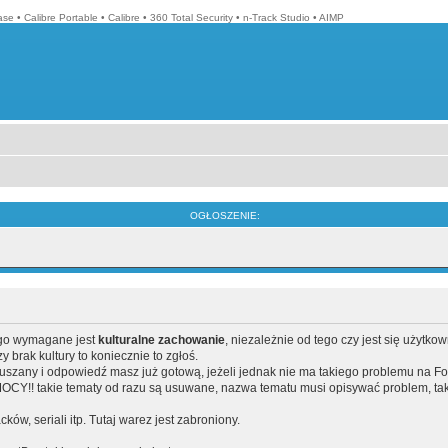
ase
•
Calibre Portable
•
Calibre
•
360 Total Security
•
n-Track Studio
•
AIMP
OGŁOSZENIE:
ego wymagane jest
kulturalne zachowanie
, niezależnie od tego czy jest się użytko
brak kultury to koniecznie to zgłoś.
poruszany i odpowiedź masz już gotową, jeżeli jednak nie ma takiego problemu na F
Y!! takie tematy od razu są usuwane, nazwa tematu musi opisywać problem, tak
acków, seriali itp. Tutaj warez jest zabroniony.