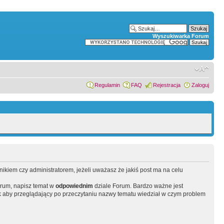
Wyszukiwarka Forum
Regulamin
FAQ
Rejestracja
Zaloguj
wnikiem czy administratorem, jeżeli uważasz że jakiś post ma na celu
orum, napisz temat w
odpowiednim
dziale Forum. Bardzo ważne jest
 aby przeglądający po przeczytaniu nazwy tematu wiedział w czym problem