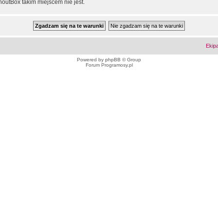
outBox takim miejscem nie jest.
Ekip
Powered by
phpBB
© Group
Forum Programosy.pl