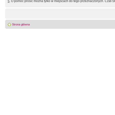
5
. O pomoc prosić można tylko w miejscach do tego przeznaczonych. Czat-Sh
Strona główna