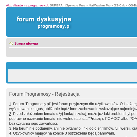
Aktualizacje na programosy.pl
:
SUPERAntiSpyware Free
•
MailWasher Pro
•
GS-Calc
•
GS-B
Strona główna
Forum Programosy - Rejestracja
1
. Forum "Programosy.pl" jest forum przyjaznym dla użytkowników. Od każd
wyśmiewanie kogoś, ubliżanie bądź inne zachowanie wskazujące najmniejszy 
2
. Przed założeniem tematu użyj funkcji szukaj, może już taki problem był 
poprawne nazwanie tematu, nie wolno napisać "Proszę o POMOC" albo POMOC
bez czytania jego zawartości.
3
. Na forum nie podajemy, ani nie pytamy o linki do gier, filmów, full wersji, cr
4
. Użytkownicy mający na koncie 3 ostrzeżenia będą banowani.