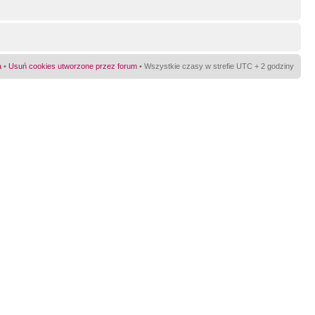
a
•
Usuń cookies utworzone przez forum
• Wszystkie czasy w strefie UTC + 2 godziny