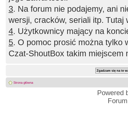
3
. Na forum nie podajemy, ani nie 
wersji, cracków, seriali itp. Tuta
4
. Użytkownicy mający na konci
5
. O pomoc prosić można tylko 
Czat-ShoutBox takim miejscem ni
Strona główna
Powered 
Forum