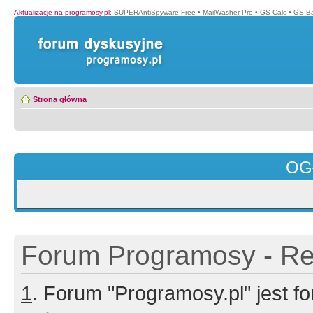
Aktualizacje na programosy.pl
:
SUPERAntiSpyware Free
•
MailWasher Pro
•
GS-Calc
•
GS-B
Strona główna
OG
Forum Programosy - Rej
1
. Forum "Programosy.pl" jest 