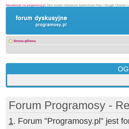
Aktualizacje na programosy.pl
:
Zero Install
•
Advanced SystemCare Free
•
Google Chrome
•
Strona główna
OG
Forum Programosy - Rej
1
. Forum "Programosy.pl" jest 