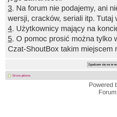
3
. Na forum nie podajemy, ani nie 
wersji, cracków, seriali itp. Tuta
4
. Użytkownicy mający na konci
5
. O pomoc prosić można tylko 
Czat-ShoutBox takim miejscem ni
Strona główna
Powered 
Forum