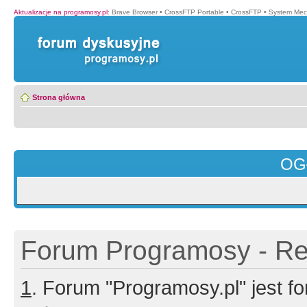
Aktualizacje na programosy.pl
:
Brave Browser
•
CrossFTP Portable
•
CrossFTP
•
System Mec
Strona główna
OG
Forum Programosy - Rej
1
. Forum "Programosy.pl" jest 