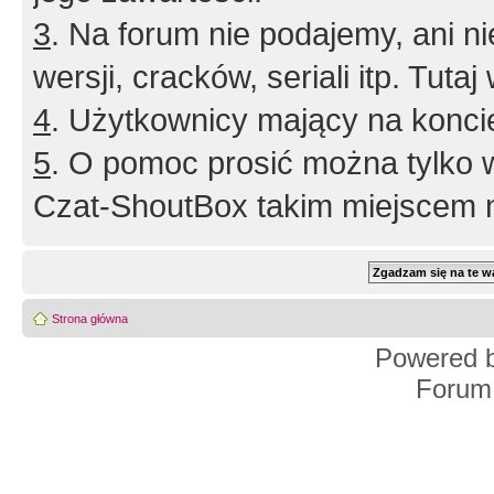
3
. Na forum nie podajemy, ani nie 
wersji, cracków, seriali itp. Tuta
4
. Użytkownicy mający na konci
5
. O pomoc prosić można tylko 
Czat-ShoutBox takim miejscem ni
Strona główna
Powered 
Forum