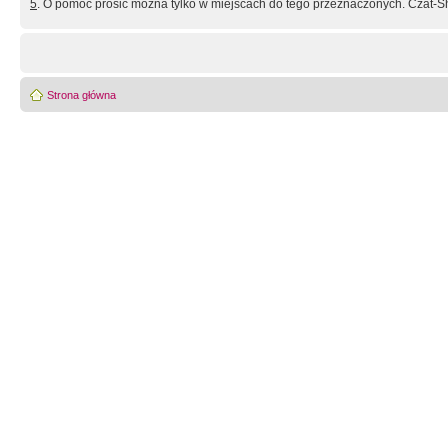
5
. O pomoc prosić można tylko w miejscach do tego przeznaczonych. Czat-Sh
Strona główna