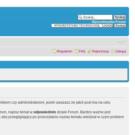
Wyszukiwarka Forum
Regulamin
FAQ
Rejestracja
Zaloguj
wnikiem czy administratorem, jeżeli uważasz że jakiś post ma na celu
orum, napisz temat w
odpowiednim
dziale Forum. Bardzo ważne jest
 aby przeglądający po przeczytaniu nazwy tematu wiedział w czym problem