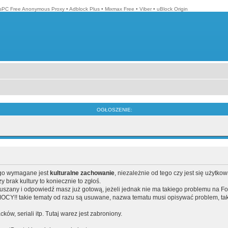
isPC Free Anonymous Proxy
•
Adblock Plus
•
Mixmax Free
•
Viber
•
uBlock Origin
OGŁOSZENIE:
ego wymagane jest
kulturalne zachowanie
, niezależnie od tego czy jest się użytko
brak kultury to koniecznie to zgłoś.
poruszany i odpowiedź masz już gotową, jeżeli jednak nie ma takiego problemu na F
Y!! takie tematy od razu są usuwane, nazwa tematu musi opisywać problem, tak
acków, seriali itp. Tutaj warez jest zabroniony.