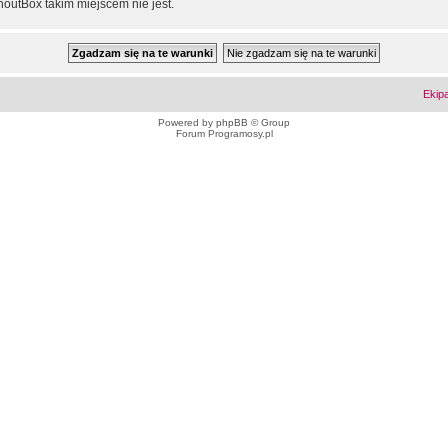
outBox takim miejscem nie jest.
Ekip
Powered by
phpBB
© Group
Forum Programosy.pl