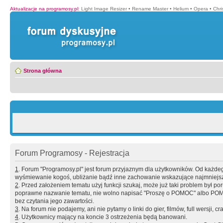
Aktualizacje na programosy.pl
:
Light Image Resizer
•
Rename Master
•
Helium
•
Opera
•
Chr
Strona główna
Forum Programosy - Rejestracja
1
. Forum "Programosy.pl" jest forum przyjaznym dla użytkowników. Od każd
wyśmiewanie kogoś, ubliżanie bądź inne zachowanie wskazujące najmniejszy 
2
. Przed założeniem tematu użyj funkcji szukaj, może już taki problem był 
poprawne nazwanie tematu, nie wolno napisać "Proszę o POMOC" albo POMOC
bez czytania jego zawartości.
3
. Na forum nie podajemy, ani nie pytamy o linki do gier, filmów, full wersji, cr
4
. Użytkownicy mający na koncie 3 ostrzeżenia będą banowani.