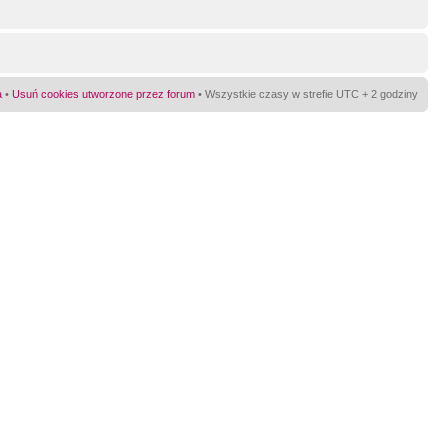
a
•
Usuń cookies utworzone przez forum
• Wszystkie czasy w strefie UTC + 2 godziny