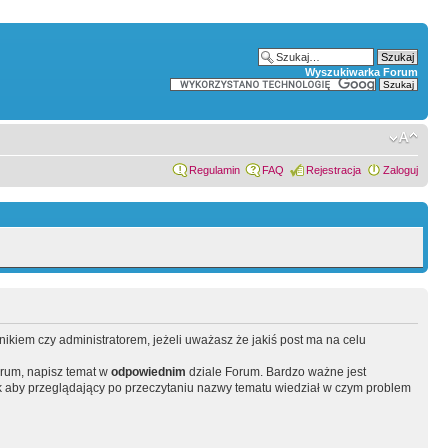
Wyszukiwarka Forum
Regulamin
FAQ
Rejestracja
Zaloguj
wnikiem czy administratorem, jeżeli uważasz że jakiś post ma na celu
orum, napisz temat w
odpowiednim
dziale Forum. Bardzo ważne jest
 aby przeglądający po przeczytaniu nazwy tematu wiedział w czym problem