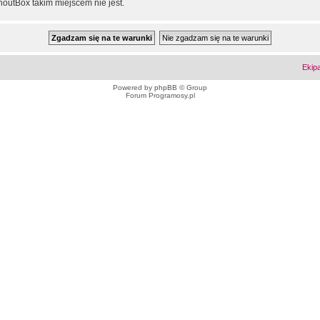
outBox takim miejscem nie jest.
Ekip
Powered by
phpBB
© Group
Forum Programosy.pl