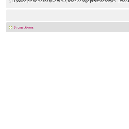
5
. O pomoc prosić można tylko w miejscach do tego przeznaczonych. Czat-Sh
Strona główna