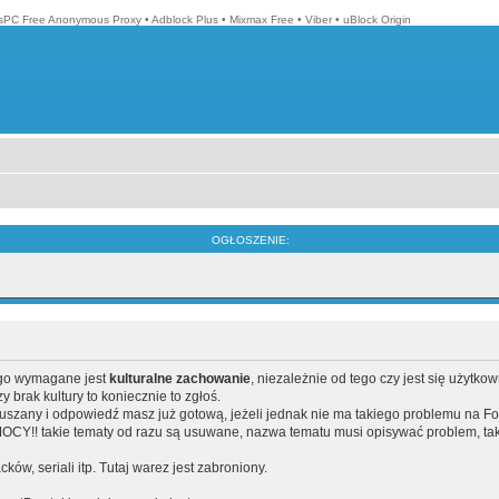
isPC Free Anonymous Proxy
•
Adblock Plus
•
Mixmax Free
•
Viber
•
uBlock Origin
OGŁOSZENIE:
ego wymagane jest
kulturalne zachowanie
, niezależnie od tego czy jest się użytko
brak kultury to koniecznie to zgłoś.
poruszany i odpowiedź masz już gotową, jeżeli jednak nie ma takiego problemu na F
Y!! takie tematy od razu są usuwane, nazwa tematu musi opisywać problem, tak
acków, seriali itp. Tutaj warez jest zabroniony.