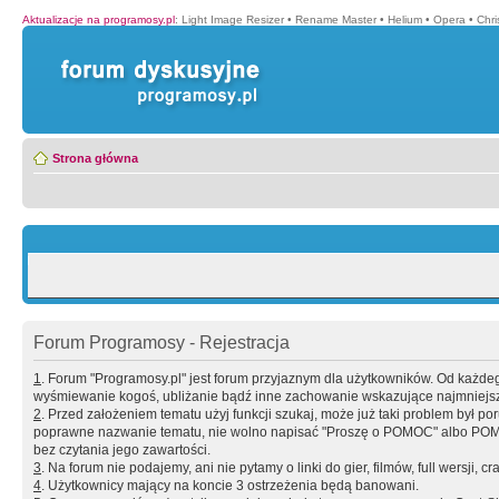
Aktualizacje na programosy.pl
:
Light Image Resizer
•
Rename Master
•
Helium
•
Opera
•
Chr
Strona główna
Forum Programosy - Rejestracja
1
. Forum "Programosy.pl" jest forum przyjaznym dla użytkowników. Od każd
wyśmiewanie kogoś, ubliżanie bądź inne zachowanie wskazujące najmniejszy 
2
. Przed założeniem tematu użyj funkcji szukaj, może już taki problem był 
poprawne nazwanie tematu, nie wolno napisać "Proszę o POMOC" albo POMOC
bez czytania jego zawartości.
3
. Na forum nie podajemy, ani nie pytamy o linki do gier, filmów, full wersji, cr
4
. Użytkownicy mający na koncie 3 ostrzeżenia będą banowani.