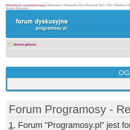
Aktualizacje na programosy.pl
:
Chromium
•
Kaspersky Virus Removal Tool
•
Vim
•
Maxthon Cl
Screen Recorder
Strona główna
OG
Forum Programosy - Rej
1
. Forum "Programosy.pl" jest 