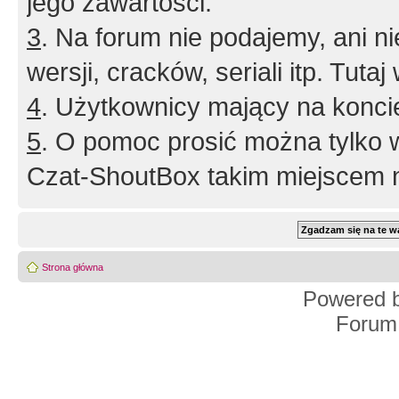
jego zawartości.
3
. Na forum nie podajemy, ani nie 
wersji, cracków, seriali itp. Tuta
4
. Użytkownicy mający na konci
5
. O pomoc prosić można tylko 
Czat-ShoutBox takim miejscem ni
Strona główna
Powered 
Forum