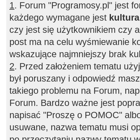
1
. Forum "Programosy.pl" jest 
każdego wymagane jest
kultur
czy jest się użytkownikiem czy a
post ma na celu wyśmiewanie ko
wskazujące najmniejszy brak kult
2
. Przed założeniem tematu użyj 
był poruszany i odpowiedź masz 
takiego problemu na Forum, nap
Forum. Bardzo ważne jest popra
napisać "Proszę o POMOC" albo
usuwane, nazwa tematu musi opi
po przeczytaniu nazwy tematu w