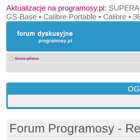
Aktualizacje na programosy.pl
:
SUPERAn
GS-Base
•
Calibre Portable
•
Calibre
•
36
Strona główna
OG
Forum Programosy - Rej