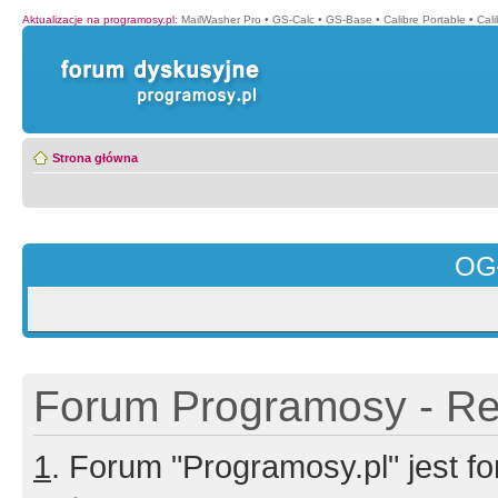
Aktualizacje na programosy.pl
:
MailWasher Pro
•
GS-Calc
•
GS-Base
•
Calibre Portable
•
Cali
Strona główna
OG
Forum Programosy - Rej
1
. Forum "Programosy.pl" jest 