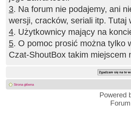
3
. Na forum nie podajemy, ani nie 
wersji, cracków, seriali itp. Tuta
4
. Użytkownicy mający na konci
5
. O pomoc prosić można tylko 
Czat-ShoutBox takim miejscem ni
Strona główna
Powered 
Forum