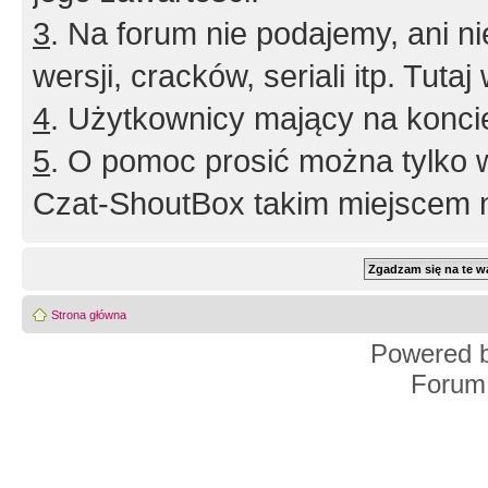
3
. Na forum nie podajemy, ani nie 
wersji, cracków, seriali itp. Tuta
4
. Użytkownicy mający na konci
5
. O pomoc prosić można tylko 
Czat-ShoutBox takim miejscem ni
Strona główna
Powered 
Forum