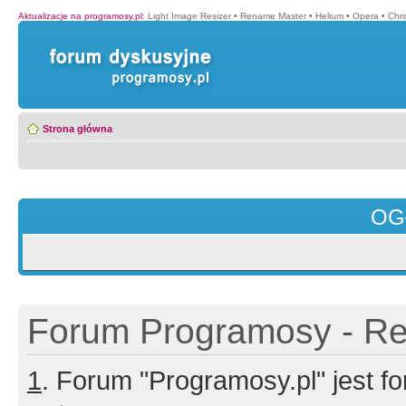
Aktualizacje na programosy.pl
:
Light Image Resizer
•
Rename Master
•
Helium
•
Opera
•
Chr
Strona główna
OG
Forum Programosy - Rej
1
. Forum "Programosy.pl" jest 