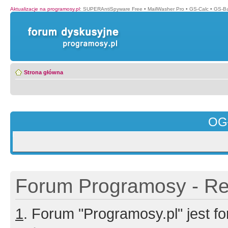
Aktualizacje na programosy.pl
:
SUPERAntiSpyware Free
•
MailWasher Pro
•
GS-Calc
•
GS-B
Strona główna
OG
Forum Programosy - Rej
1
. Forum "Programosy.pl" jest 