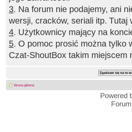
3
. Na forum nie podajemy, ani nie 
wersji, cracków, seriali itp. Tuta
4
. Użytkownicy mający na konci
5
. O pomoc prosić można tylko 
Czat-ShoutBox takim miejscem ni
Strona główna
Powered 
Forum