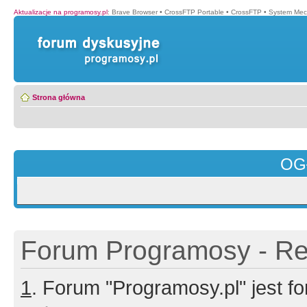
Aktualizacje na programosy.pl
:
Brave Browser
•
CrossFTP Portable
•
CrossFTP
•
System Mec
Strona główna
OG
Forum Programosy - Rej
1
. Forum "Programosy.pl" jest 