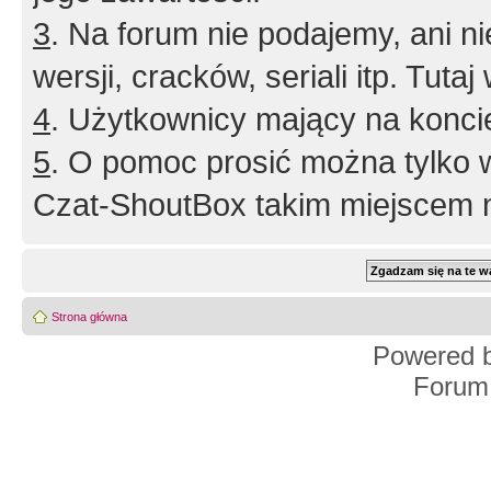
3
. Na forum nie podajemy, ani nie 
wersji, cracków, seriali itp. Tuta
4
. Użytkownicy mający na konci
5
. O pomoc prosić można tylko 
Czat-ShoutBox takim miejscem ni
Strona główna
Powered 
Forum