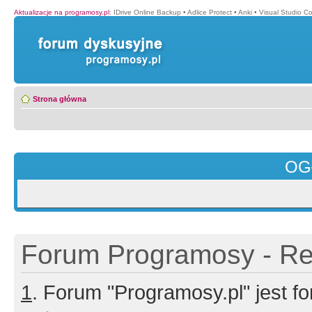
Aktualizacje na programosy.pl
:
IDrive Online Backup
•
Adlice Protect
•
Anki
•
Visual Studio C
Strona główna
OG
Forum Programosy - Rej
1
. Forum "Programosy.pl" jest 