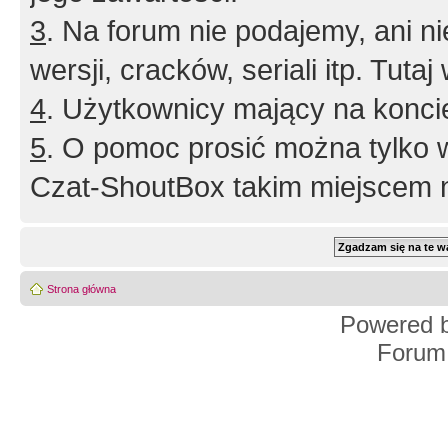
3
. Na forum nie podajemy, ani nie 
wersji, cracków, seriali itp. Tuta
4
. Użytkownicy mający na konci
5
. O pomoc prosić można tylko 
Czat-ShoutBox takim miejscem ni
Strona główna
Powered 
Forum