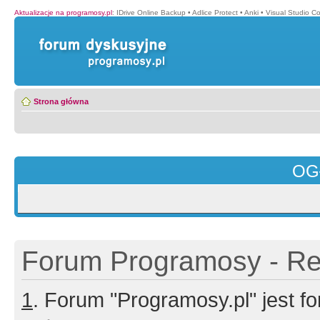
Aktualizacje na programosy.pl
:
IDrive Online Backup
•
Adlice Protect
•
Anki
•
Visual Studio C
Strona główna
OG
Forum Programosy - Rej
1
. Forum "Programosy.pl" jest 