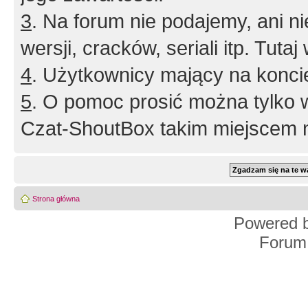
3
. Na forum nie podajemy, ani nie 
wersji, cracków, seriali itp. Tuta
4
. Użytkownicy mający na konci
5
. O pomoc prosić można tylko 
Czat-ShoutBox takim miejscem ni
Strona główna
Powered 
Forum