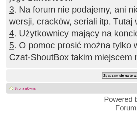
3
. Na forum nie podajemy, ani nie 
wersji, cracków, seriali itp. Tuta
4
. Użytkownicy mający na konci
5
. O pomoc prosić można tylko 
Czat-ShoutBox takim miejscem ni
Strona główna
Powered 
Forum