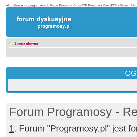
Aktualizacje na programosy.pl
:
Brave Browser
•
CrossFTP Portable
•
CrossFTP
•
System Mec
Strona główna
OG
Forum Programosy - Rej
1
. Forum "Programosy.pl" jest 