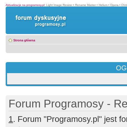
Aktualizacje na programosy.pl
:
Light Image Resizer
•
Rename Master
•
Helium
•
Opera
•
Chr
Strona główna
OG
Forum Programosy - Rej
1
. Forum "Programosy.pl" jest 