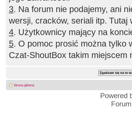
3
. Na forum nie podajemy, ani nie 
wersji, cracków, seriali itp. Tuta
4
. Użytkownicy mający na konci
5
. O pomoc prosić można tylko 
Czat-ShoutBox takim miejscem ni
Strona główna
Powered 
Forum