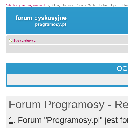
Aktualizacje na programosy.pl
:
Light Image Resizer
•
Rename Master
•
Helium
•
Opera
•
Chr
Strona główna
OG
Forum Programosy - Rej
1
. Forum "Programosy.pl" jest 