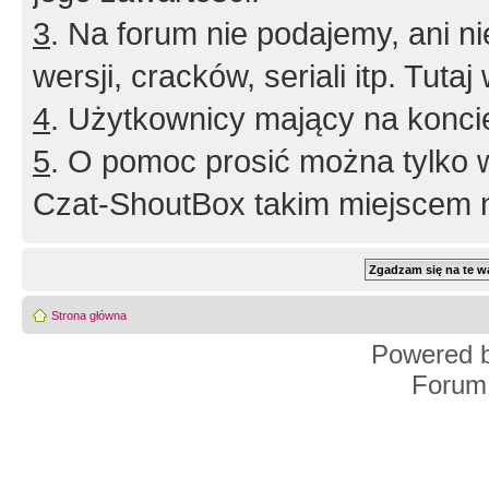
3
. Na forum nie podajemy, ani nie 
wersji, cracków, seriali itp. Tuta
4
. Użytkownicy mający na konci
5
. O pomoc prosić można tylko 
Czat-ShoutBox takim miejscem ni
Strona główna
Powered 
Forum