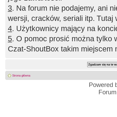
3
. Na forum nie podajemy, ani nie 
wersji, cracków, seriali itp. Tuta
4
. Użytkownicy mający na konci
5
. O pomoc prosić można tylko 
Czat-ShoutBox takim miejscem ni
Strona główna
Powered 
Forum