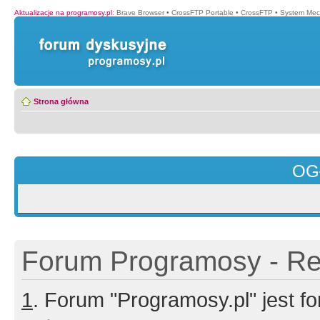
Aktualizacje na programosy.pl
:
Brave Browser
•
CrossFTP Portable
•
CrossFTP
•
System Mec
Strona główna
OG
Forum Programosy - Rej
1
. Forum "Programosy.pl" jest 