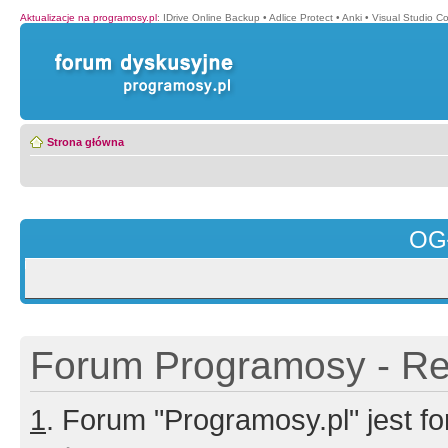
Aktualizacje na programosy.pl
:
IDrive Online Backup
•
Adlice Protect
•
Anki
•
Visual Studio C
Strona główna
OG
Forum Programosy - Rej
1
. Forum "Programosy.pl" jest 