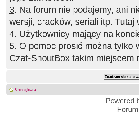
3
. Na forum nie podajemy, ani nie 
wersji, cracków, seriali itp. Tuta
4
. Użytkownicy mający na konci
5
. O pomoc prosić można tylko 
Czat-ShoutBox takim miejscem ni
Strona główna
Powered 
Forum