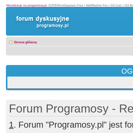
Aktualizacje na programosy.pl
:
SUPERAntiSpyware Free
•
MailWasher Pro
•
GS-Calc
•
GS-B
Strona główna
OG
Forum Programosy - Rej
1
. Forum "Programosy.pl" jest 