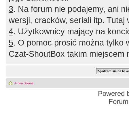
3
. Na forum nie podajemy, ani nie 
wersji, cracków, seriali itp. Tuta
4
. Użytkownicy mający na konci
5
. O pomoc prosić można tylko 
Czat-ShoutBox takim miejscem ni
Strona główna
Powered 
Forum