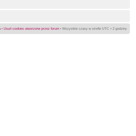
a
•
Usuń cookies utworzone przez forum
• Wszystkie czasy w strefie UTC + 2 godziny