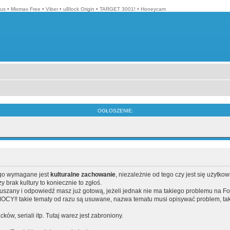
lus
•
Mixmax Free
•
Viber
•
uBlock Origin
•
TARGET 3001!
•
Honeycam
OGŁOSZENIE:
ego wymagane jest
kulturalne zachowanie
, niezależnie od tego czy jest się użytko
brak kultury to koniecznie to zgłoś.
poruszany i odpowiedź masz już gotową, jeżeli jednak nie ma takiego problemu na F
Y!! takie tematy od razu są usuwane, nazwa tematu musi opisywać problem, tak
acków, seriali itp. Tutaj warez jest zabroniony.