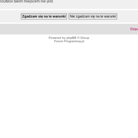
outBox takim miejscem nie jest.
Ekip
Powered by
phpBB
© Group
Forum Programosy.pl