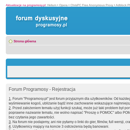
Aktualizacje na programosy.pl
:
Helium
•
Opera
•
ChrisPC Free Anonymous Proxy
•
Adblock P
Strona główna
Forum Programosy - Rejestracja
1
. Forum "Programosy.pl" jest forum przyjaznym dla użytkowników. Od każd
wyśmiewanie kogoś, ubliżanie bądź inne zachowanie wskazujące najmniejszy 
2
. Przed założeniem tematu użyj funkcji szukaj, może już taki problem był 
poprawne nazwanie tematu, nie wolno napisać "Proszę o POMOC" albo POMOC
bez czytania jego zawartości.
3
. Na forum nie podajemy, ani nie pytamy o linki do gier, filmów, full wersji, cr
4
. Użytkownicy mający na koncie 3 ostrzeżenia będą banowani.