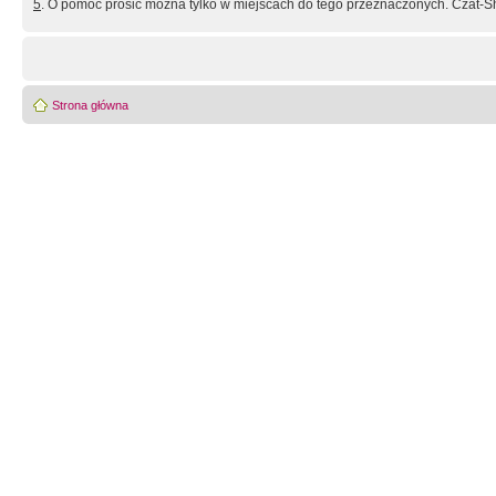
5
. O pomoc prosić można tylko w miejscach do tego przeznaczonych. Czat-Sh
Strona główna