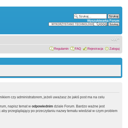
Wyszukiwarka Forum
Regulamin
FAQ
Rejestracja
Zaloguj
wnikiem czy administratorem, jeżeli uważasz że jakiś post ma na celu
orum, napisz temat w
odpowiednim
dziale Forum. Bardzo ważne jest
 aby przeglądający po przeczytaniu nazwy tematu wiedział w czym problem