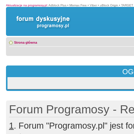
Aktualizacje na programosy.pl
:
Adblock Plus
•
Mixmax Free
•
Viber
•
uBlock Origin
•
TARGET 
Strona główna
OG
Forum Programosy - Rej
1
. Forum "Programosy.pl" jest 