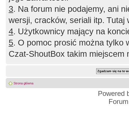
3
. Na forum nie podajemy, ani nie 
wersji, cracków, seriali itp. Tuta
4
. Użytkownicy mający na konci
5
. O pomoc prosić można tylko 
Czat-ShoutBox takim miejscem ni
Strona główna
Powered 
Forum