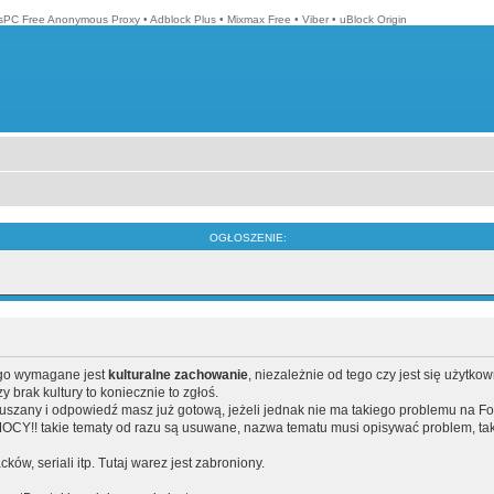
isPC Free Anonymous Proxy
•
Adblock Plus
•
Mixmax Free
•
Viber
•
uBlock Origin
OGŁOSZENIE:
ego wymagane jest
kulturalne zachowanie
, niezależnie od tego czy jest się użytko
brak kultury to koniecznie to zgłoś.
poruszany i odpowiedź masz już gotową, jeżeli jednak nie ma takiego problemu na F
Y!! takie tematy od razu są usuwane, nazwa tematu musi opisywać problem, tak
acków, seriali itp. Tutaj warez jest zabroniony.