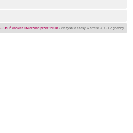
a
•
Usuń cookies utworzone przez forum
• Wszystkie czasy w strefie UTC + 2 godziny