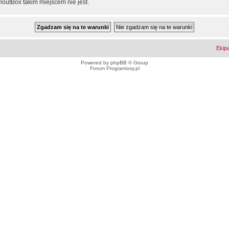
outBox takim miejscem nie jest.
Ekip
Powered by
phpBB
© Group
Forum Programosy.pl