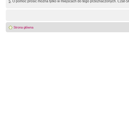
5
. O pomoc prosić można tylko w miejscach do tego przeznaczonych. Czat-Sh
Strona główna