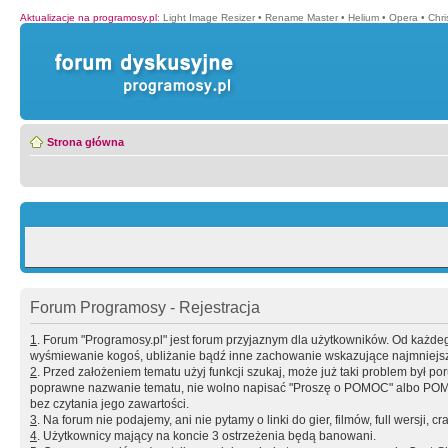
Aktualizacje na programosy.pl
:
Light Image Resizer
•
Rename Master
•
Helium
•
Opera
•
Chr
Strona główna
Forum Programosy - Rejestracja
1
. Forum "Programosy.pl" jest forum przyjaznym dla użytkowników. Od każd
wyśmiewanie kogoś, ubliżanie bądź inne zachowanie wskazujące najmniejszy 
2
. Przed założeniem tematu użyj funkcji szukaj, może już taki problem był 
poprawne nazwanie tematu, nie wolno napisać "Proszę o POMOC" albo POMOC
bez czytania jego zawartości.
3
. Na forum nie podajemy, ani nie pytamy o linki do gier, filmów, full wersji, cr
4
. Użytkownicy mający na koncie 3 ostrzeżenia będą banowani.