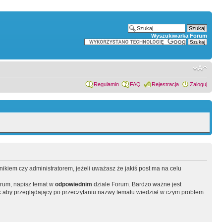
Wyszukiwarka Forum
Regulamin
FAQ
Rejestracja
Zaloguj
wnikiem czy administratorem, jeżeli uważasz że jakiś post ma na celu
orum, napisz temat w
odpowiednim
dziale Forum. Bardzo ważne jest
 aby przeglądający po przeczytaniu nazwy tematu wiedział w czym problem