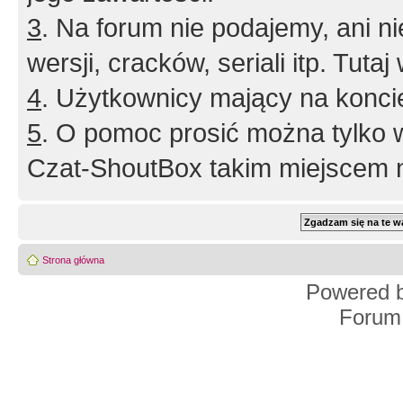
3
. Na forum nie podajemy, ani nie 
wersji, cracków, seriali itp. Tuta
4
. Użytkownicy mający na konci
5
. O pomoc prosić można tylko 
Czat-ShoutBox takim miejscem ni
Strona główna
Powered 
Forum