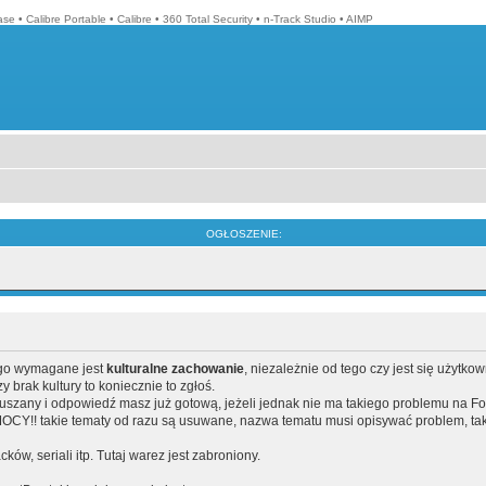
ase
•
Calibre Portable
•
Calibre
•
360 Total Security
•
n-Track Studio
•
AIMP
OGŁOSZENIE:
ego wymagane jest
kulturalne zachowanie
, niezależnie od tego czy jest się użytko
brak kultury to koniecznie to zgłoś.
poruszany i odpowiedź masz już gotową, jeżeli jednak nie ma takiego problemu na F
Y!! takie tematy od razu są usuwane, nazwa tematu musi opisywać problem, tak
acków, seriali itp. Tutaj warez jest zabroniony.