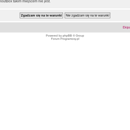
outBox takim miejscem nie jest.
Ekip
Powered by
phpBB
© Group
Forum Programosy.pl