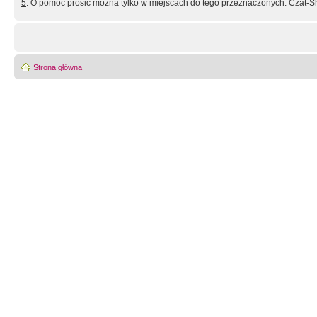
5
. O pomoc prosić można tylko w miejscach do tego przeznaczonych. Czat-Sh
Strona główna