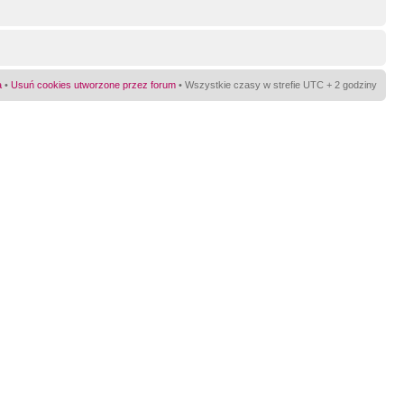
a
•
Usuń cookies utworzone przez forum
• Wszystkie czasy w strefie UTC + 2 godziny