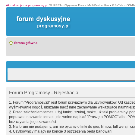
Aktualizacje na programosy.pl
:
SUPERAntiSpyware Free
•
MailWasher Pro
•
GS-Calc
•
GS-B
Strona główna
Forum Programosy - Rejestracja
1
. Forum "Programosy.pl" jest forum przyjaznym dla użytkowników. Od każd
wyśmiewanie kogoś, ubliżanie bądź inne zachowanie wskazujące najmniejszy 
2
. Przed założeniem tematu użyj funkcji szukaj, może już taki problem był 
poprawne nazwanie tematu, nie wolno napisać "Proszę o POMOC" albo POMOC
bez czytania jego zawartości.
3
. Na forum nie podajemy, ani nie pytamy o linki do gier, filmów, full wersji, cr
4
. Użytkownicy mający na koncie 3 ostrzeżenia będą banowani.