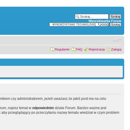
Wyszukiwarka Forum
Regulamin
FAQ
Rejestracja
Zaloguj
wnikiem czy administratorem, jeżeli uważasz że jakiś post ma na celu
orum, napisz temat w
odpowiednim
dziale Forum. Bardzo ważne jest
 aby przeglądający po przeczytaniu nazwy tematu wiedział w czym problem