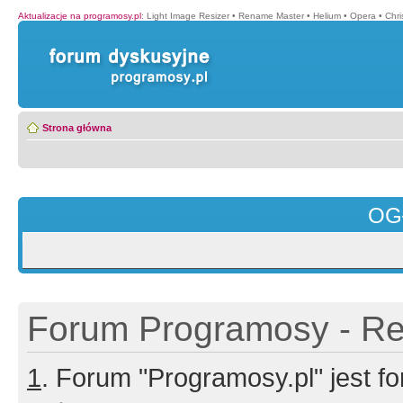
Aktualizacje na programosy.pl
:
Light Image Resizer
•
Rename Master
•
Helium
•
Opera
•
Chr
Strona główna
OG
Forum Programosy - Rej
1
. Forum "Programosy.pl" jest 