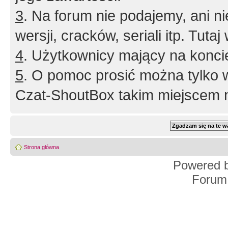
3
. Na forum nie podajemy, ani nie 
wersji, cracków, seriali itp. Tuta
4
. Użytkownicy mający na konci
5
. O pomoc prosić można tylko 
Czat-ShoutBox takim miejscem ni
Strona główna
Powered 
Forum