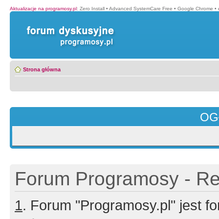
Aktualizacje na programosy.pl
:
Zero Install
•
Advanced SystemCare Free
•
Google Chrome
•
Strona główna
OG
Forum Programosy - Rej
1
. Forum "Programosy.pl" jest 