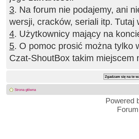
3
. Na forum nie podajemy, ani nie 
wersji, cracków, seriali itp. Tuta
4
. Użytkownicy mający na konci
5
. O pomoc prosić można tylko 
Czat-ShoutBox takim miejscem ni
Strona główna
Powered 
Forum