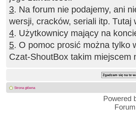
3
. Na forum nie podajemy, ani nie 
wersji, cracków, seriali itp. Tuta
4
. Użytkownicy mający na konci
5
. O pomoc prosić można tylko 
Czat-ShoutBox takim miejscem ni
Strona główna
Powered 
Forum