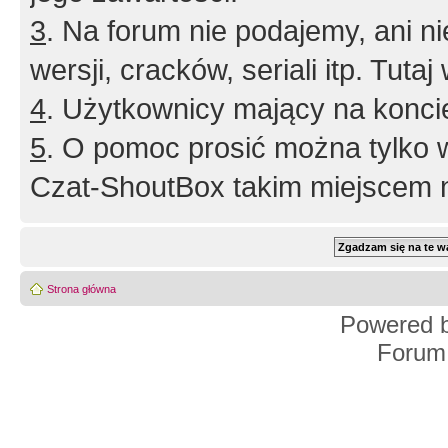
3
. Na forum nie podajemy, ani nie 
wersji, cracków, seriali itp. Tuta
4
. Użytkownicy mający na konci
5
. O pomoc prosić można tylko 
Czat-ShoutBox takim miejscem ni
Strona główna
Powered 
Forum