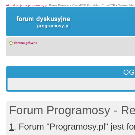
Aktualizacje na programosy.pl
:
Brave Browser
•
CrossFTP Portable
•
CrossFTP
•
System Mec
Strona główna
OG
Forum Programosy - Rej
1
. Forum "Programosy.pl" jest 